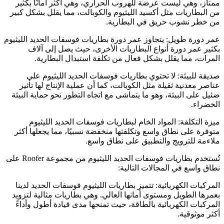
ممتاز، وهي ليست عرضة للهروب الحراري، وهي أكثر أمانًا بكثير
من البطاريات مثل أكسيد الليثيوم والكوبالت، مما يقلل بشكل كبير
من خطر نشوب حريق في البطارية.
عمر دورة طويل: يتجاوز عمر دورة بطاريات فوسفات الحديد الليثيوم
بكثير عمر دورة أنواع البطاريات الأخرى، حيث يصل إلى آلاف
المرات، مما يقلل بشكل فعال من تكلفة استبدال البطارية.
صديقة للبيئة: لا تحتوي بطاريات فوسفات الحديد الليثيوم على
عناصر معدنية ثقيلة مثل الكوبالت، كما أن عملية الإنتاج لها تأثير
ضئيل على البيئة، وهو ما يتماشى مع اتجاه التطور نحو حماية البيئة
الخضراء.
ميزة التكلفة: المواد الخام لبطاريات فوسفات الحديد الليثيوم
متوفرة على نطاق واسع وتكلفتها منخفضة نسبيًا، مما يجعلها أكثر
ملاءمة للترويج والتطبيق على نطاق واسع.
تُستخدم بطاريات فوسفات الحديد الليثيوم من مجموعة Roofer على
نطاق واسع في المجالات التالية:
المركبات الكهربائية: تتميز بطاريات الليثيوم فوسفات الحديد لدينا
بعمرها الطويل ومستوى أمانها العالي. وهي بطاريات مثالية لتزويد
المركبات الكهربائية بالطاقة، حيث تمنحها مدى قيادة أطول وأداءً
أكثر موثوقية.