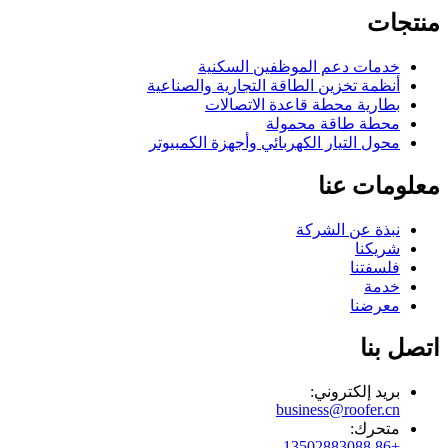
منتجات
خدمات دعم الموظفين السكنية
أنظمة تخزين الطاقة التجارية والصناعية
بطارية محطة قاعدة الاتصالات
محطة طاقة محمولة
محول التيار الكهربائي وأجهزة الكمبيوتر
معلومات عنا
نبذة عن الشركة
شريكنا
فلسفتنا
خدمة
معرضنا
اتصل بنا
بريد إلكتروني:
business@roofer.cn
متحرك:
+86 13502883088