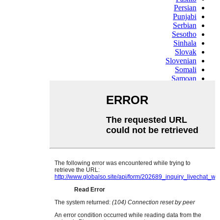
Persian
Punjabi
Serbian
Sesotho
Sinhala
Slovak
Slovenian
Somali
Samoan
Scots Gaelic
Shona
Sindhi
Sundanese
Swahili
Tajik
Tamil
Telugu
Thai
Ukrainian
Urdu
Uzbek
Vietnamese
Welsh
Xhosa
Yiddish