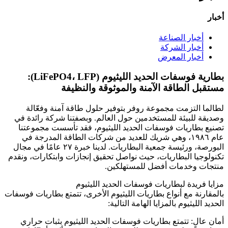
أخبار
أخبار الصناعة
أخبار الشركة
أخبار المعرض
بطارية فوسفات الحديد الليثيوم (LiFePO4، LFP):
مستقبل الطاقة الآمنة والموثوقة والنظيفة
لطالما التزمت مجموعة روفر بتوفير حلول طاقة آمنة وفعّالة
وصديقة للبيئة للمستخدمين حول العالم. وبصفتنا شركة رائدة في
تصنيع بطاريات فوسفات الحديد الليثيوم، فقد تأسست مجموعتنا
عام ١٩٨٦، وهي شريك للعديد من شركات الطاقة المدرجة في
البورصة، ورئيسة جمعية البطاريات. لدينا خبرة ٢٧ عامًا في مجال
تكنولوجيا البطاريات، حيث نواصل تحقيق إنجازات وابتكارات، ونقدم
منتجات وخدمات أفضل للمستهلكين.
مزايا فريدة لبطاريات فوسفات الحديد الليثيوم
بالمقارنة مع أنواع بطاريات الليثيوم الأخرى، تتمتع بطاريات فوسفات
الحديد الليثيوم بالمزايا الهامة التالية:
أمان عالٍ: تتمتع بطاريات فوسفات الحديد الليثيوم بثبات حراري